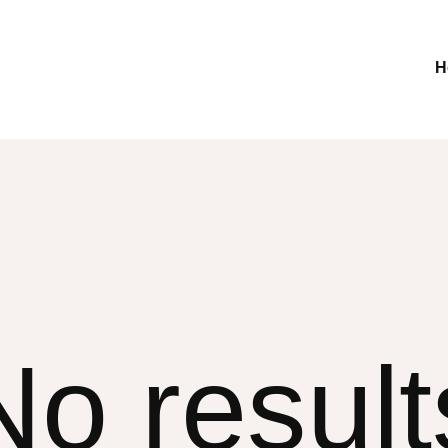
H
No result